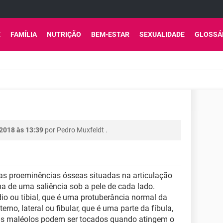
E
FAMÍLIA
NUTRIÇÃO
BEM-ESTAR
SEXUALIDADE
GLOSSÁ
 2018 às 13:39
por
Pedro Muxfeldt
.
s proeminências ósseas situadas na articulação
a de uma saliência sob a pele de cada lado.
io ou tibial, que é uma protuberância normal da
xterno, lateral ou fibular, que é uma parte da fíbula,
Os maléolos podem ser tocados quando atingem o