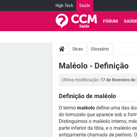
High-Tech
Saúde
FÓRUM
SAÚD
Dicas
Glossário
Maléolo - Definição
Última modificação:
17 de fevereiro de
Definição de maléolo
O termo
maléolo
define uma das dua
do tornozelo que aparece sob a form
Distinguimos o maléolo interno, méd
parte inferior da tíbia, e o maléolo e
antigamente chamada de perônio. 