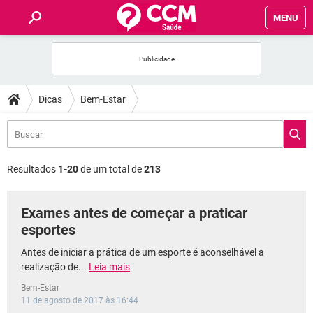
MENU
INÍCIO
FÓRUM
Dicas
Bem-Estar
SAÚDE
FAMÍLIA
Resultados
1-20
de um total de
213
NUTRIÇÃO
Exames antes de começar a praticar
esportes
BEM-ESTAR
Antes de iniciar a prática de um esporte é aconselhável a
SEXUALIDADE
realização de...
Leia mais
Bem-Estar
11 de agosto de 2017 às 16:44
GLOSSÁRIO