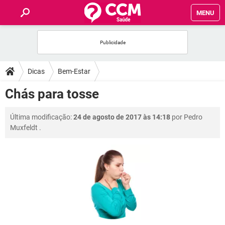
MENU
INÍCIO
FÓRUM
Dicas
Bem-Estar
SAÚDE
Chás para tosse
FAMÍLIA
Última modificação:
24 de agosto de 2017 às 14:18
por
Pedro
Muxfeldt
.
NUTRIÇÃO
BEM-ESTAR
SEXUALIDADE
GLOSSÁRIO