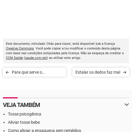
Este documento, intitulado 'Chás para tosse', está disponível sob a licença
Creative Commons
. Você pode copiar e/ou modificar o conteúdo desta página
com base nas condições estipuladas pela licença. Não se esqueça de creditar o
CCM Saúde
(
saude.ccm.net
) ao utilizar este artigo.
Para que serve o
Estalar os dedos faz mal
barbatimão
VEJA TAMBÉM
Tosse psicogênica
Aliviar tosse bebe
Como aliviar a enxaqueca sem remédios