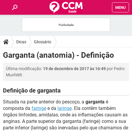
MENU
INÍCIO
FÓRUM
Dicas
Glossário
SAÚDE
Garganta (anatomia) - Definição
FAMÍLIA
Última modificação:
19 de dezembro de 2017 às 16:49
por
Pedro
Muxfeldt
.
NUTRIÇÃO
Definição de garganta
BEM-ESTAR
Situada na parte anterior do pescoço, a
garganta
é
composta da
faringe
e da
laringe
. Ela contêm também
SEXUALIDADE
órgãos linfoides, amídalas, onde as inflamações causam as
anginas. A parte superior da garganta (faringe) como a sua
parte inferior (laringe) são inervadas pelo que chamamos de
GLOSSÁRIO