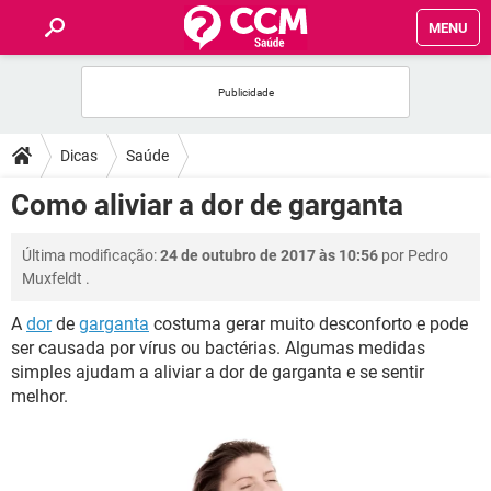
MENU
INÍCIO
FÓRUM
Dicas
Saúde
SAÚDE
Como aliviar a dor de garganta
FAMÍLIA
Última modificação:
24 de outubro de 2017 às 10:56
por
Pedro
Muxfeldt
.
NUTRIÇÃO
A
dor
de
garganta
costuma gerar muito desconforto e pode
ser causada por vírus ou bactérias. Algumas medidas
BEM-ESTAR
simples ajudam a aliviar a dor de garganta e se sentir
melhor.
SEXUALIDADE
GLOSSÁRIO