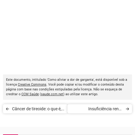
Este documento, intitulado 'Como aliviar a dor de garganta', está disponível sob a
licença
Creative Commons
. Você pode copiar e/ou modificar o conteúdo desta
página com base nas condições estipuladas pela licença. Não se esqueça de
creditar o
CCM Saúde
(
saude.ccm.net
) ao utilizar este artigo.
Câncer de tireoide: o que é,
Insuficiência renal:
sintomas e tratamentos
sintomas e tratamento