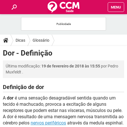
MENU
INÍCIO
FÓRUM
Dicas
Glossário
SAÚDE
Dor - Definição
FAMÍLIA
Última modificação:
19 de fevereiro de 2018 às 15:55
por
Pedro
Muxfeldt
.
NUTRIÇÃO
Definição de dor
BEM-ESTAR
A
dor
é uma sensação desagradável sentida quando um
tecido é machucado, provoca a excitação de alguns
SEXUALIDADE
receptores que podem estar nas vísceras, músculos ou pele.
A dor é resultado de uma mensagem nervosa transmitida ao
cérebro pelos
nervos periféricos
através da medula espinhal.
GLOSSÁRIO