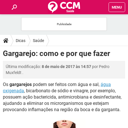
MENU
INÍCIO
FÓRUM
Dicas
Saúde
SAÚDE
Gargarejo: como e por que fazer
FAMÍLIA
Última modificação:
8 de maio de 2017 às 14:57
por
Pedro
Muxfeldt
.
NUTRIÇÃO
Os
gargarejos
podem ser feitos com água e sal,
água
oxigenada
, bicarbonato de sódio e vinagre, por exemplo,
BEM-ESTAR
possuem ação bactericida, antimicrobiana e desinfectante,
ajudando a eliminar os microrganismos que estejam
SEXUALIDADE
provocando inflamações na região da boca e da garganta.
GLOSSÁRIO