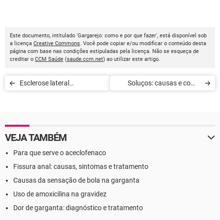
Este documento, intitulado 'Gargarejo: como e por que fazer', está disponível sob
a licença
Creative Commons
. Você pode copiar e/ou modificar o conteúdo desta
página com base nas condições estipuladas pela licença. Não se esqueça de
creditar o
CCM Saúde
(
saude.ccm.net
) ao utilizar este artigo.
Esclerose lateral
Soluços: causas e como
amiotrófica: o que é
combater
VEJA TAMBÉM
Para que serve o aceclofenaco
Fissura anal: causas, sintomas e tratamento
Causas da sensação de bola na garganta
Uso de amoxicilina na gravidez
Dor de garganta: diagnóstico e tratamento