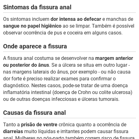
Sintomas da fissura anal
Os sintomas incluem
dor intensa ao defecar
e manchas de
sangue no papel higiênico
ao se limpar. Também é possível
observar ocorrência de pus e coceira em alguns casos.
Onde aparece a fissura
A fissura anal costuma se desenvolver na
margem anterior
ou posterior do ânus
. Se a úlcera se situa em outro lugar -
nas margens laterais do ânus, por exemplo - ou não causa
dor forte é preciso realizar exames para confirmar o
diagnóstico. Nestes casos, pode-se tratar de uma doença
inflamatória intestinal (doença de Crohn ou colite ulcerosa)
ou de outras doenças infecciosas e úlceras tumorais.
Causas da fissura anal
Tanto a
prisão de ventre
crônica quanto a ocorrência de
diarreias
muito líquidas e irritantes podem causar fissura
anal. Mulheres no pós-parto também correm risco de fissura.