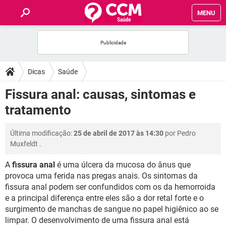
MENU
INÍCIO
FÓRUM
Dicas
Saúde
SAÚDE
Fissura anal: causas, sintomas e
tratamento
FAMÍLIA
Última modificação:
25 de abril de 2017 às 14:30
por
Pedro
NUTRIÇÃO
Muxfeldt
.
A
fissura anal
é uma úlcera da mucosa do ânus que
BEM-ESTAR
provoca uma ferida nas pregas anais. Os sintomas da
fissura anal podem ser confundidos com os da hemorroida
SEXUALIDADE
e a principal diferença entre eles são a dor retal forte e o
surgimento de manchas de sangue no papel higiênico ao se
GLOSSÁRIO
limpar. O desenvolvimento de uma fissura anal está