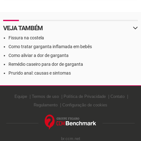
hospitalar
omoplata
VEJA TAMBÉM
Fissura na costela
Como tratar garganta inflamada em bebês
Como aliviar a dor de garganta
Remédio caseiro para dor de garganta
Prurido anal: causas e sintomas
Equipe
Termos de uso
Política de Privacidade
Contato
Regulamento
Configuração de cookies
br.ccm.net