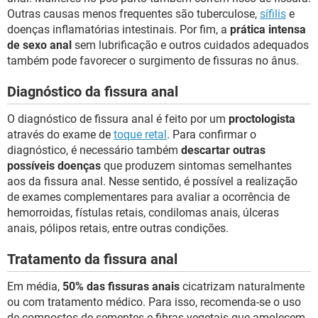
Outras causas menos frequentes são tuberculose,
sífilis
e
doenças inflamatórias intestinais. Por fim, a
prática intensa
de sexo anal
sem lubrificação e outros cuidados adequados
também pode favorecer o surgimento de fissuras no ânus.
Diagnóstico da fissura anal
O diagnóstico de fissura anal é feito por um
proctologista
através do exame de
toque retal
. Para confirmar o
diagnóstico, é necessário também
descartar outras
possíveis doenças
que produzem sintomas semelhantes
aos da fissura anal. Nesse sentido, é possível a realização
de exames complementares para avaliar a ocorrência de
hemorroidas, fístulas retais, condilomas anais, úlceras
anais, pólipos retais, entre outras condições.
Tratamento da fissura anal
Em média,
50% das fissuras anais
cicatrizam naturalmente
ou com tratamento médico. Para isso, recomenda-se o uso
de compostos de sementes e fibras vegetais que amolecem