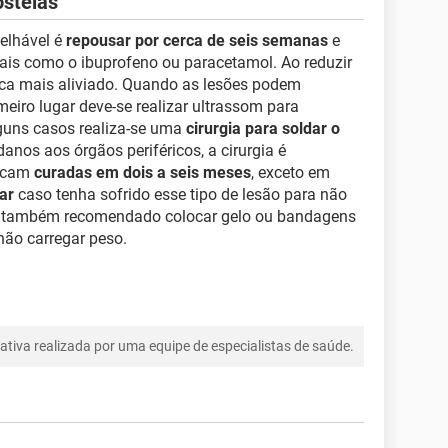
ostelas
elhável é
repousar por cerca de seis semanas
e
 tais como o ibuprofeno ou paracetamol. Ao reduzir
fica mais aliviado. Quando as lesões podem
eiro lugar deve-se realizar ultrassom para
lguns casos realiza-se uma
cirurgia para soldar o
nos aos órgãos periféricos, a cirurgia é
ficam
curadas em dois a seis meses
, exceto em
ar
caso tenha sofrido esse tipo de lesão para não
. É também recomendado colocar gelo ou bandagens
 não carregar peso.
tiva realizada por uma equipe de especialistas de saúde.