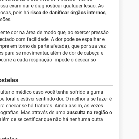
ssa examinar e diagnosticar qualquer lesão. As
gosas, pois há
risco de danificar órgãos internos
,
mões.
nte dor na área de modo que, ao exercer pressão
tectado com facilidade. A dor pode se espalhar e
pre em torno da parte afetada), que por sua vez
es para se movimentar, além de dor de cabeça e
 ocorre a cada respiração impede o descanso
ostelas
sultar o médico caso você tenha sofrido alguma
toral e estiver sentindo dor. O melhor a se fazer é
ra checar se há fraturas. Ainda assim, às vezes
iografias. Mas através de uma
ausculta na região
o
além de se certificar que não há nenhuma outra