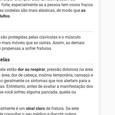
 forte, especialmente se a pessoa tem ossos fracos
 as costelas são mais elásticas, de modo que
as
dultos
.
 são protegidas pelas clavículas e o músculo
o mais móveis que as outras. Assim, as demais
propensas a sofrer fraturas.
telas
tela estão
dor ao respirar
, pressão dolorosa na área
 área, dor de cabeça, insônia temporária, cansaço e
ão geralmente os sintomas que nos alertam para a
as. Entretanto, antes de avaliar a manifestação dos
 se você sofreu alguma pancada, queda ou
rmalmente é um
sinal claro
de fratura. Se este
te consultar o seu médico e discutir outros