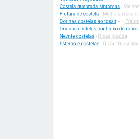
Costela quebrada sintomas
- Melho
Fratura de costela
- Melhores respos
Dor nas costelas ao tossir
✓
-
Fórum
Dor nas costelas por baixo da mam
Nevrite costelas
-
Dicas -Saúde
Esterno e costelas
-
Dicas -Glossário