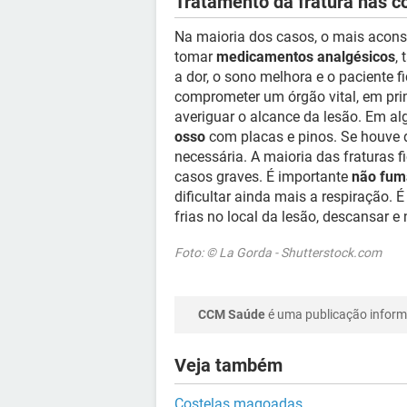
Tratamento da fratura nas c
Na maioria dos casos, o mais acons
tomar
medicamentos analgésicos
,
a dor, o sono melhora e o paciente 
comprometer um órgão vital, em prim
averiguar o alcance da lesão. Em a
osso
com placas e pinos. Se houve da
necessária. A maioria das fraturas 
casos graves. É importante
não fum
dificultar ainda mais a respiração
frias no local da lesão, descansar e
Foto: © La Gorda - Shutterstock.com
CCM Saúde
é uma publicação informa
Veja também
Costelas magoadas