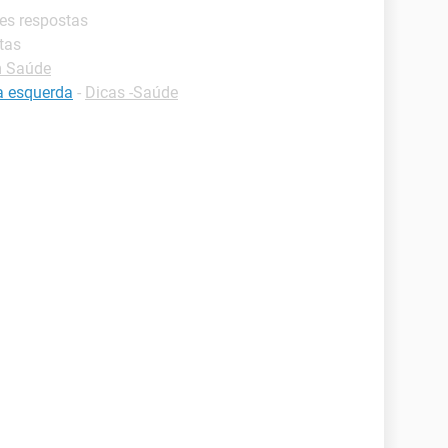
res respostas
tas
 Saúde
a esquerda
-
Dicas -Saúde