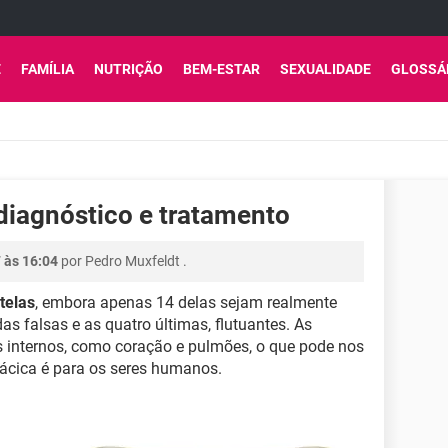
E
FAMÍLIA
NUTRIÇÃO
BEM-ESTAR
SEXUALIDADE
GLOSSÁ
 diagnóstico e tratamento
7 às 16:04
por
Pedro Muxfeldt
.
telas
, embora apenas 14 delas sejam realmente
as falsas e as quatro últimas, flutuantes. As
 internos, como coração e pulmões, o que pode nos
rácica é para os seres humanos.