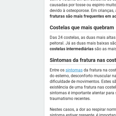
causadas por tosse ou espirro muito
devido à osteoporose. Em crianças,
fraturas são mais frequentes em a
Costelas que mais quebram
Das 24 costelas, as duas mais altas
peitoral. Já as duas mais baixas sã
costelas intermediárias
são as mais 
Sintomas da fratura nas cos
Entre os
sintomas
da fratura na cos
do esterno, desconforto muscular na
dificuldade de movimentos. Estes s
existência de uma fratura nas costel
sintomas é importante atentar para
traumatismo recentes.
Nestes casos, a dor ao respirar no
sintoma estiver presente, é importan