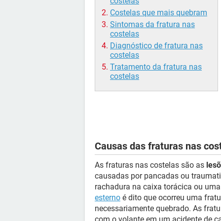
costelas
Costelas que mais quebram
Sintomas da fratura nas
costelas
Diagnóstico de fratura nas
costelas
Tratamento da fratura nas
costelas
Causas das fraturas nas cos
As fraturas nas costelas são as
les
causadas por pancadas ou traumati
rachadura na caixa torácica ou uma 
esterno
é dito que ocorreu uma fratu
necessariamente quebrado. As frat
com o volante em um acidente de c