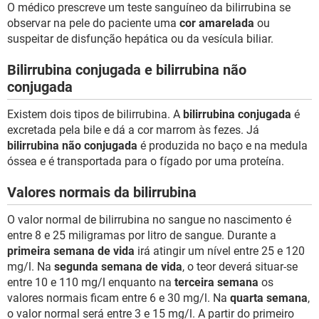
O médico prescreve um teste sanguíneo da bilirrubina se
observar na pele do paciente uma
cor amarelada
ou
suspeitar de disfunção hepática ou da vesícula biliar.
Bilirrubina conjugada e bilirrubina não
conjugada
Existem dois tipos de bilirrubina. A
bilirrubina conjugada
é
excretada pela bile e dá a cor marrom às fezes. Já
bilirrubina não conjugada
é produzida no baço e na medula
óssea e é transportada para o fígado por uma proteína.
Valores normais da bilirrubina
O valor normal de bilirrubina no sangue no nascimento é
entre 8 e 25 miligramas por litro de sangue. Durante a
primeira semana de vida
irá atingir um nível entre 25 e 120
mg/l. Na
segunda semana de vida
, o teor deverá situar-se
entre 10 e 110 mg/l enquanto na
terceira semana
os
valores normais ficam entre 6 e 30 mg/l. Na
quarta semana
,
o valor normal será entre 3 e 15 mg/l. A partir do primeiro