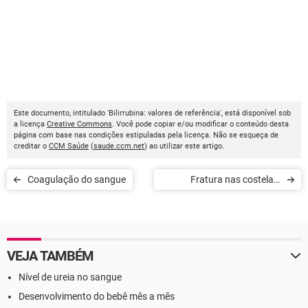
Este documento, intitulado 'Bilirrubina: valores de referência', está disponível sob
a licença
Creative Commons
. Você pode copiar e/ou modificar o conteúdo desta
página com base nas condições estipuladas pela licença. Não se esqueça de
creditar o
CCM Saúde
(
saude.ccm.net
) ao utilizar este artigo.
Coagulação do sangue
Fratura nas costelas:
diagnóstico e tratamento
VEJA TAMBÉM
Nível de ureia no sangue
Desenvolvimento do bebê mês a mês