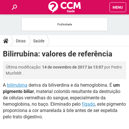
MENU
INÍCIO
FÓRUM
Dicas
Saúde
SAÚDE
Bilirrubina: valores de referência
FAMÍLIA
Última modificação:
14 de novembro de 2017 às 13:07
por
Pedro
Muxfeldt
.
NUTRIÇÃO
A
bilirrubina
deriva da biliverdina e da hemoglobina. É
um
pigmento biliar
, material colorido resultante da destruição
BEM-ESTAR
de células vermelhas do sangue, especialmente da
hemoglobina, no baço. Eliminado pelo
fígado
, este pigmento
SEXUALIDADE
proporciona a cor amarelada à bile antes de ser expelida
pelo trato digestivo.
GLOSSÁRIO