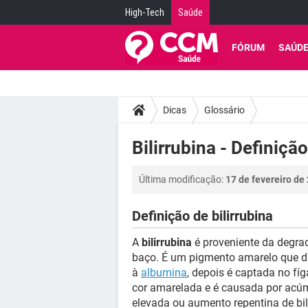
High-Tech
Saúde
FÓRUM
SAÚD
Dicas
Glossário
Bilirrubina - Definição
Última modificação:
17 de fevereiro de
Definição de bilirrubina
A
bilirrubina
é proveniente da degr
baço. É um pigmento amarelo que dá 
à
albumina
, depois é captada no fíg
cor amarelada e é causada por acúm
elevada ou aumento repentina de bi