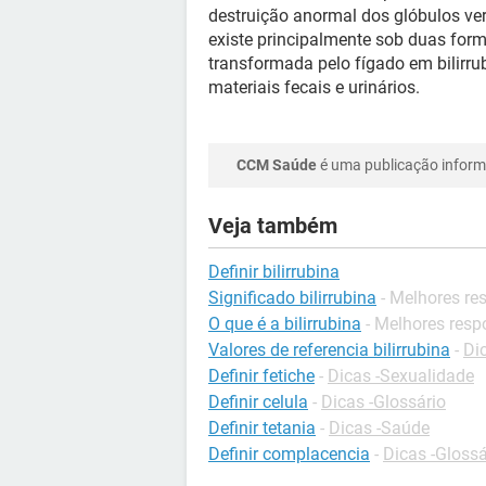
destruição anormal dos glóbulos verm
existe principalmente sob duas formas
transformada pelo fígado em bilirru
materiais fecais e urinários.
CCM Saúde
é uma publicação informa
Veja também
Definir bilirrubina
Significado bilirrubina
- Melhores re
O que é a bilirrubina
- Melhores resp
Valores de referencia bilirrubina
-
Di
Definir fetiche
-
Dicas -Sexualidade
Definir celula
-
Dicas -Glossário
Definir tetania
-
Dicas -Saúde
Definir complacencia
-
Dicas -Glossá