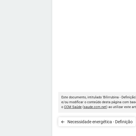
Este documento, intitulado 'Bilirrubina - Definição
e/ou modificar o conteúdo desta página com base
o
CCM Saúde
(
saude.ccm.net
) ao utilizar este ar
Necessidade energética - Definição