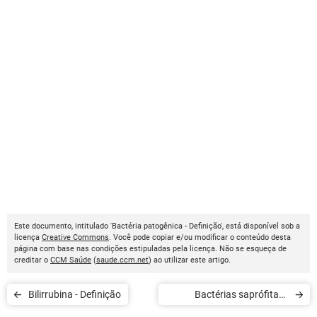
Este documento, intitulado 'Bactéria patogênica - Definição', está disponível sob a
licença
Creative Commons
. Você pode copiar e/ou modificar o conteúdo desta
página com base nas condições estipuladas pela licença. Não se esqueça de
creditar o
CCM Saúde
(
saude.ccm.net
) ao utilizar este artigo.
Bilirrubina - Definição
Bactérias saprófitas -
Definição