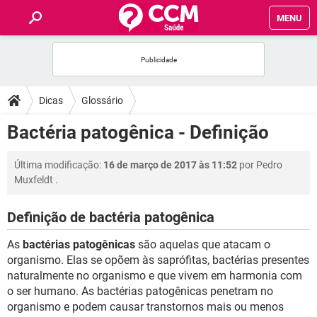
MENU
INÍCIO
FÓRUM
Dicas
Glossário
SAÚDE
Bactéria patogênica - Definição
FAMÍLIA
Última modificação:
16 de março de 2017 às 11:52
por
Pedro
Muxfeldt
.
NUTRIÇÃO
Definição de bactéria patogênica
BEM-ESTAR
As
bactérias patogênicas
são aquelas que atacam o
organismo. Elas se opõem às saprófitas, bactérias presentes
SEXUALIDADE
naturalmente no organismo e que vivem em harmonia com
o ser humano. As bactérias patogênicas penetram no
organismo e podem causar transtornos mais ou menos
GLOSSÁRIO