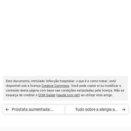
Este documento, intitulado 'Infecção hospitalar: o que é e como tratar', está
disponível sob a licença
Creative Commons
. Você pode copiar e/ou modificar o
conteúdo desta página com base nas condições estipuladas pela licença. Não se
esqueça de creditar o
CCM Saúde
(
saude.ccm.net
) ao utilizar este artigo.
Próstata aumentada:
Tudo sobre a alergia aos
sintomas e tratamento
sulfitos