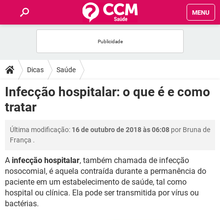
MENU
INÍCIO
FÓRUM
Dicas
Saúde
SAÚDE
Infecção hospitalar: o que é e como
tratar
FAMÍLIA
Última modificação:
16 de outubro de 2018 às 06:08
por
Bruna de
NUTRIÇÃO
França
.
A
infecção hospitalar
, também chamada de infecção
BEM-ESTAR
nosocomial, é aquela contraída durante a permanência do
paciente em um estabelecimento de saúde, tal como
SEXUALIDADE
hospital ou clínica. Ela pode ser transmitida por vírus ou
bactérias.
GLOSSÁRIO