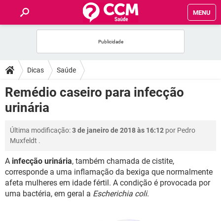
MENU
INÍCIO
FÓRUM
Dicas
Saúde
SAÚDE
Remédio caseiro para infecção
urinária
FAMÍLIA
Última modificação:
3 de janeiro de 2018 às 16:12
por
Pedro
NUTRIÇÃO
Muxfeldt
.
A
infecção urinária
, também chamada de cistite,
BEM-ESTAR
corresponde a uma inflamação da bexiga que normalmente
afeta mulheres em idade fértil. A condição é provocada por
SEXUALIDADE
uma bactéria, em geral a
Escherichia coli
.
GLOSSÁRIO