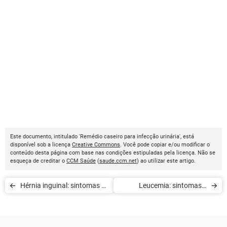
Este documento, intitulado 'Remédio caseiro para infecção urinária', está
disponível sob a licença
Creative Commons
. Você pode copiar e/ou modificar o
conteúdo desta página com base nas condições estipuladas pela licença. Não se
esqueça de creditar o
CCM Saúde
(
saude.ccm.net
) ao utilizar este artigo.
Hérnia inguinal: sintomas e
Leucemia: sintomas e
complicações
tratamentos