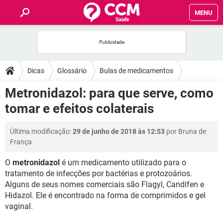
MENU
INÍCIO
FÓRUM
Dicas
Glossário
Bulas de medicamentos
SAÚDE
Metronidazol: para que serve, como
tomar e efeitos colaterais
FAMÍLIA
Última modificação:
29 de junho de 2018 às 12:53
por
Bruna de
NUTRIÇÃO
França
.
O
metronidazol
é um medicamento utilizado para o
BEM-ESTAR
tratamento de infecções por bactérias e protozoários.
Alguns de seus nomes comerciais são Flagyl, Candifen e
SEXUALIDADE
Hidazol. Ele é encontrado na forma de comprimidos e gel
vaginal.
GLOSSÁRIO