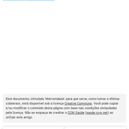
Este documento, intitulado 'Metronidazol: para que serve, como tomar e efeitos
colaterais', está disponível sob a licença
Creative Commons
. Você pode copiar
e/ou modificar o conteúdo desta página com base nas condições estipuladas
pela licença. Não se esqueça de creditar o
CCM Saúde
(
saude.ccm.net
) ao
utilizar este artigo.