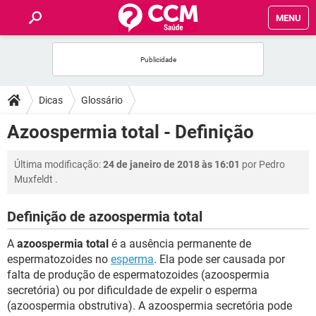
MENU
INÍCIO
FÓRUM
Dicas
Glossário
SAÚDE
Azoospermia total - Definição
FAMÍLIA
Última modificação:
24 de janeiro de 2018 às 16:01
por
Pedro
Muxfeldt
.
NUTRIÇÃO
Definição de azoospermia total
BEM-ESTAR
A
azoospermia total
é a ausência permanente de
espermatozoides no
esperma
. Ela pode ser causada por
SEXUALIDADE
falta de produção de espermatozoides (azoospermia
secretória) ou por dificuldade de expelir o esperma
(azoospermia obstrutiva). A azoospermia secretória pode
GLOSSÁRIO