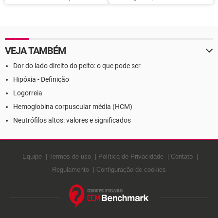
para a saúde
tratamento
VEJA TAMBÉM
Dor do lado direito do peito: o que pode ser
Hipóxia - Definição
Logorreia
Hemoglobina corpuscular média (HCM)
Neutrófilos altos: valores e significados
Equipe
Termos de uso
Política de Privacidade
Contato
Regulamento
Configuração de cookies