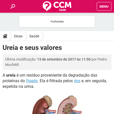
MENU
INÍCIO
FÓRUM
Dicas
Saúde
SAÚDE
Ureia e seus valores
FAMÍLIA
Última modificação:
13 de setembro de 2017 às 11:50
por
Pedro
Muxfeldt
.
NUTRIÇÃO
A
ureia
é um resíduo proveniente da degradação das
proteínas do
fígado
. Ela é filtrada pelos
rins
e, em seguida,
BEM-ESTAR
expelida na urina.
SEXUALIDADE
GLOSSÁRIO