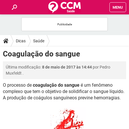
MENU
INÍCIO
FÓRUM
Dicas
Saúde
SAÚDE
Coagulação do sangue
FAMÍLIA
Última modificação:
8 de maio de 2017 às 14:44
por
Pedro
Muxfeldt
.
NUTRIÇÃO
O processo de
coagulação do sangue
é um fenômeno
complexo que tem o objetivo de solidificar o sangue líquido.
BEM-ESTAR
A produção de coágulos sanguíneos previne hemorragias.
SEXUALIDADE
GLOSSÁRIO