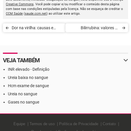
Creative Commons
. Você pode copiar e/ou modificar o conteúdo desta página
com base nas condições estipuladas pela licença. Não se esqueça de creditar o
CCM Saúde
(
saude.ccm.net
) ao utilizar este artigo.
Dor na virilha: causas e
Bilirrubina: valores de
fatores de risco
referência
VEJA TAMBÉM
INR elevado - Definição
Ureia baixa no sangue
Hcm exame de sangue
Ureia no sangue
Gases no sangue
Equipe
Termos de uso
Política de Privacidade
Contato