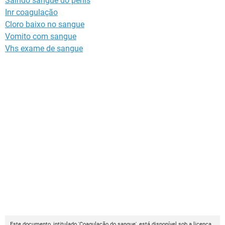
Saindo sangue do penis
Inr coagulação
Cloro baixo no sangue
Vomito com sangue
Vhs exame de sangue
Este documento, intitulado 'Coagulação do sangue', está disponível sob a licença