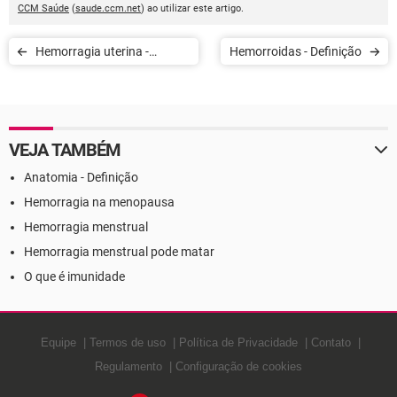
CCM Saúde
(
saude.ccm.net
) ao utilizar este artigo.
Hemorragia uterina -
Hemorroidas - Definição
Definição
VEJA TAMBÉM
Anatomia - Definição
Hemorragia na menopausa
Hemorragia menstrual
Hemorragia menstrual pode matar
O que é imunidade
Equipe
Termos de uso
Política de Privacidade
Contato
Regulamento
Configuração de cookies