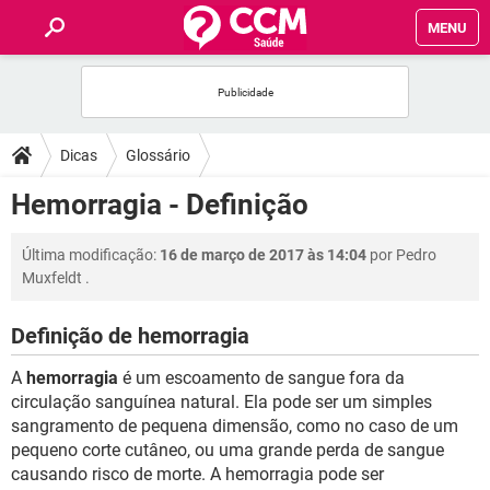
MENU
INÍCIO
FÓRUM
Dicas
Glossário
SAÚDE
Hemorragia - Definição
FAMÍLIA
Última modificação:
16 de março de 2017 às 14:04
por
Pedro
Muxfeldt
.
NUTRIÇÃO
Definição de hemorragia
BEM-ESTAR
A
hemorragia
é um escoamento de sangue fora da
circulação sanguínea natural. Ela pode ser um simples
SEXUALIDADE
sangramento de pequena dimensão, como no caso de um
pequeno corte cutâneo, ou uma grande perda de sangue
causando risco de morte. A hemorragia pode ser
GLOSSÁRIO