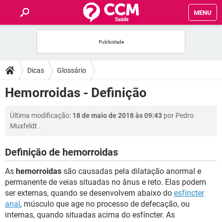
MENU
INÍCIO
FÓRUM
Dicas
Glossário
SAÚDE
Hemorroidas - Definição
FAMÍLIA
Última modificação:
18 de maio de 2018 às 09:43
por
Pedro
Muxfeldt
.
NUTRIÇÃO
Definição de hemorroidas
BEM-ESTAR
As
hemorroidas
são causadas pela dilatação anormal e
permanente de veias situadas no ânus e reto. Elas podem
SEXUALIDADE
ser externas, quando se desenvolvem abaixo do
esfíncter
anal
, músculo que age no processo de defecação, ou
internas, quando situadas acima do esfíncter. As
GLOSSÁRIO