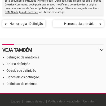
Este documento, intitulado 'Hemorroidas - Definição', está disponível sob a licença
Creative Commons
. Você pode copiar e/ou modificar o conteúdo desta página
com base nas condições estipuladas pela licença. Não se esqueça de creditar o
CCM Saúde
(
saude.ccm.net
) ao utilizar este artigo.
Hemorragia - Definição
Hemostasia primária -
Definição
VEJA TAMBÉM
Definição de anatomia
Anuria definição
Obesidade definição
Genes alelos definição
Definicao de enzimas
Equipe
Termos de uso
Política de Privacidade
Contato