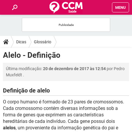
MENU
INÍCIO
FÓRUM
Dicas
Glossário
SAÚDE
Alelo - Definição
FAMÍLIA
Última modificação:
20 de dezembro de 2017 às 12:54
por
Pedro
Muxfeldt
.
NUTRIÇÃO
Definição de alelo
BEM-ESTAR
O corpo humano é formado de 23 pares de cromossomos.
Cada cromossomo contém diversas informações sob a
SEXUALIDADE
forma de genes que exprimem as características
hereditárias de cada indivíduo. Cada gene possui dois
alelos
, um proveniente da informação genética do pai e
GLOSSÁRIO