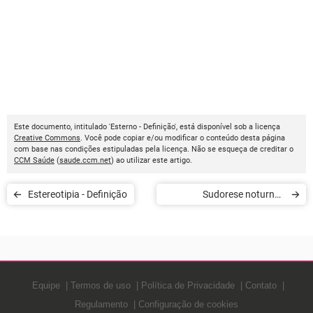
Este documento, intitulado 'Esterno - Definição', está disponível sob a licença
Creative Commons
. Você pode copiar e/ou modificar o conteúdo desta página
com base nas condições estipuladas pela licença. Não se esqueça de creditar o
CCM Saúde
(
saude.ccm.net
) ao utilizar este artigo.
Estereotipia - Definição
Sudorese noturna -
Definição
Equipe
Termos de uso
Política de Privacidade
Contato
Regulamento
Configuração de cookies