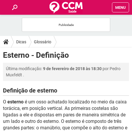
MENU
INÍCIO
FÓRUM
Dicas
Glossário
SAÚDE
Esterno - Definição
FAMÍLIA
Última modificação:
9 de fevereiro de 2018 às 18:30
por
Pedro
Muxfeldt
.
NUTRIÇÃO
Definição de esterno
BEM-ESTAR
O
esterno
é um osso achatado localizado no meio da caixa
torácica, em posição vertical. As primeiras costelas são
SEXUALIDADE
ligadas a ele e dispostas em pares de maneira simétrica de
um lado e outro do esterno. O esterno é composto de três
grandes partes: o manúbrio, que compõe o alto do esterno e
GLOSSÁRIO