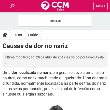
MENU
INÍCIO
FÓRUM
Dicas
Saúde
SAÚDE
Causas da dor no nariz
FAMÍLIA
Última modificação:
28 de abril de 2017 às 08:56
por
Israel Ayala
.
NUTRIÇÃO
Uma
dor localizada no nariz
em geral se deve a uma lesão
na área, como nariz machucado ou quebrado. Uma dor mais
BEM-ESTAR
difundida, normalmente localizada na parte de trás do nariz
e dos seios paranasais, pode ser sinal de infecção como
SEXUALIDADE
sinusite ou alergias sazonais.
GLOSSÁRIO