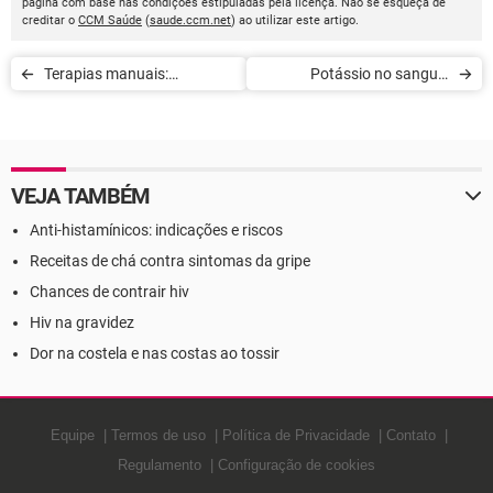
página com base nas condições estipuladas pela licença. Não se esqueça de
creditar o
CCM Saúde
(
saude.ccm.net
) ao utilizar este artigo.
Terapias manuais:
Potássio no sangue:
fisioterapia, osteopatia e
carência e excesso
etiopatia
VEJA TAMBÉM
Anti-histamínicos: indicações e riscos
Receitas de chá contra sintomas da gripe
Chances de contrair hiv
Hiv na gravidez
Dor na costela e nas costas ao tossir
Equipe
Termos de uso
Política de Privacidade
Contato
Regulamento
Configuração de cookies