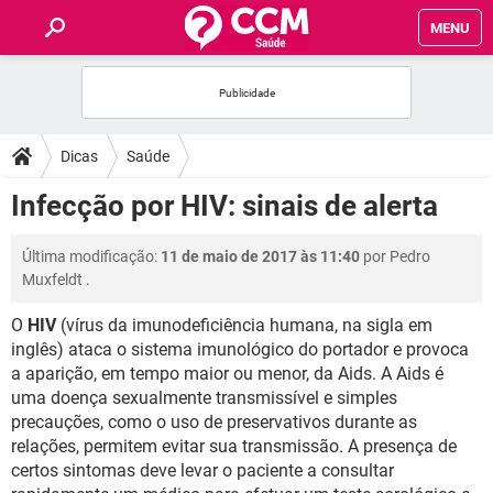
MENU
INÍCIO
FÓRUM
Dicas
Saúde
SAÚDE
Infecção por HIV: sinais de alerta
FAMÍLIA
Última modificação:
11 de maio de 2017 às 11:40
por
Pedro
Muxfeldt
.
NUTRIÇÃO
O
HIV
(vírus da imunodeficiência humana, na sigla em
inglês) ataca o sistema imunológico do portador e provoca
BEM-ESTAR
a aparição, em tempo maior ou menor, da Aids. A Aids é
uma doença sexualmente transmissível e simples
SEXUALIDADE
precauções, como o uso de preservativos durante as
relações, permitem evitar sua transmissão. A presença de
certos sintomas deve levar o paciente a consultar
GLOSSÁRIO