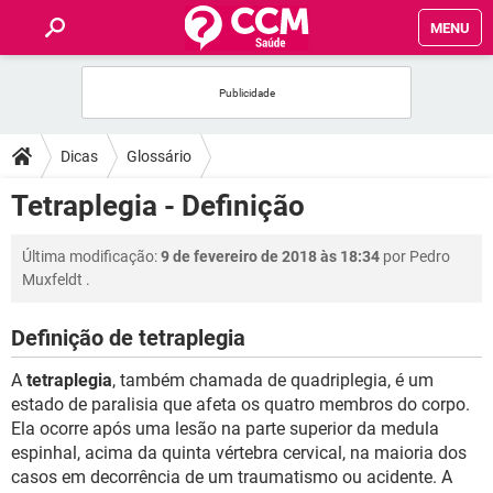
MENU
INÍCIO
FÓRUM
Dicas
Glossário
SAÚDE
Tetraplegia - Definição
FAMÍLIA
Última modificação:
9 de fevereiro de 2018 às 18:34
por
Pedro
Muxfeldt
.
NUTRIÇÃO
Definição de tetraplegia
BEM-ESTAR
A
tetraplegia
, também chamada de quadriplegia, é um
estado de paralisia que afeta os quatro membros do corpo.
SEXUALIDADE
Ela ocorre após uma lesão na parte superior da medula
espinhal, acima da quinta vértebra cervical, na maioria dos
casos em decorrência de um traumatismo ou acidente. A
GLOSSÁRIO