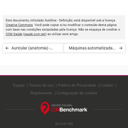
Este documento, intitulado 'Autólise - Definição', está disponível sob a licença
Creative Commons
. Você pode copiar e/ou modificar o conteúdo desta página
com base nas condições estipuladas pela licença. Não se esqueça de creditar o
CCM Saúde
(
saude.ccm.net
) ao utilizar este artigo.
Auricular (anatomia) -
Máquinas automatizadas -
Definição
Definição
Equipe
Termos de uso
Política de Privacidade
Contato
Regulamento
Configuração de cookies
br.ccm.net