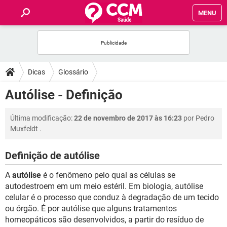
MENU
INÍCIO
FÓRUM
Dicas
Glossário
SAÚDE
Autólise - Definição
FAMÍLIA
Última modificação:
22 de novembro de 2017 às 16:23
por
Pedro
Muxfeldt
.
NUTRIÇÃO
Definição de autólise
BEM-ESTAR
A
autólise
é o fenômeno pelo qual as células se
autodestroem em um meio estéril. Em biologia, autólise
SEXUALIDADE
celular é o processo que conduz à degradação de um tecido
ou órgão. É por autólise que alguns tratamentos
homeopáticos são desenvolvidos, a partir do resíduo de
GLOSSÁRIO