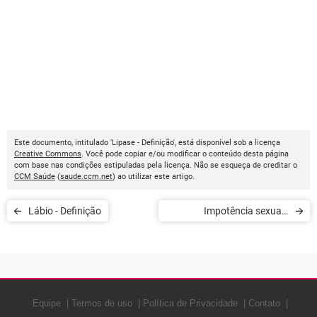
Este documento, intitulado 'Lipase - Definição', está disponível sob a licença
Creative Commons
. Você pode copiar e/ou modificar o conteúdo desta página
com base nas condições estipuladas pela licença. Não se esqueça de creditar o
CCM Saúde
(
saude.ccm.net
) ao utilizar este artigo.
Lábio - Definição
Impotência sexual -
Definição
Equipe
Termos de uso
Política de Privacidade
Contato