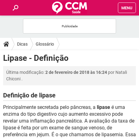
MENU
INÍCIO
FÓRUM
Dicas
Glossário
SAÚDE
Lipase - Definição
FAMÍLIA
Última modificação:
2 de fevereiro de 2018 às 16:24
por
Natali
Chiconi
.
NUTRIÇÃO
Definição de lipase
BEM-ESTAR
Principalmente secretada pelo pâncreas, a
lipase
é uma
enzima do tipo digestivo cujo aumento excessivo pode
SEXUALIDADE
revelar uma inflamação pancreática. A avaliação da taxa de
lipase é feita por um exame de sangue venoso, de
preferência em jejum. É o que chamamos de lipasemia. Essa
GLOSSÁRIO