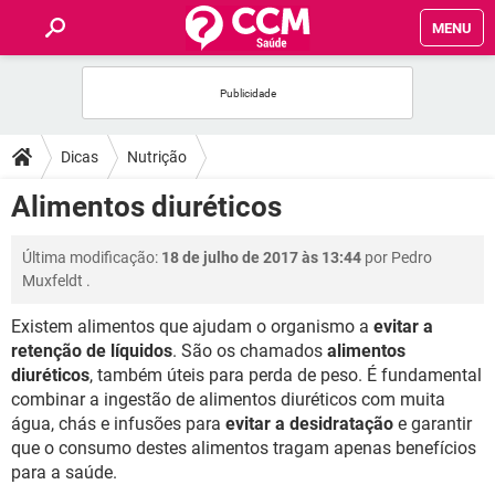
MENU
INÍCIO
FÓRUM
Dicas
Nutrição
SAÚDE
Alimentos diuréticos
FAMÍLIA
Última modificação:
18 de julho de 2017 às 13:44
por
Pedro
Muxfeldt
.
NUTRIÇÃO
Existem alimentos que ajudam o organismo a
evitar a
retenção de líquidos
. São os chamados
alimentos
BEM-ESTAR
diuréticos
, também úteis para perda de peso. É fundamental
combinar a ingestão de alimentos diuréticos com muita
SEXUALIDADE
água, chás e infusões para
evitar a desidratação
e garantir
que o consumo destes alimentos tragam apenas benefícios
para a saúde.
GLOSSÁRIO