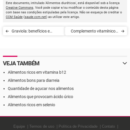
Este documento, intitulado 'Alimentos diuréticos', está disponível sob a licença
Creative Commons
. Você pode copiar e/ou modificar o conteúdo desta página
com base nas condições estipuladas pela licença. Não se esqueça de creditar o
CCM Saúde
(
saude.ccm.net
) ao utilizar este artigo.
Graviola: benefícios e
Complemento vitamínicos:
propriedades
como tomar e riscos
VEJA TAMBÉM
Alimentos ricos em vitamina b12
Alimentos bons para diarreia
Quantidade de açucar nos alimentos
Alimentos que provocam ácido úrico
Alimentos ricos em selenio
Equipe
Termos de uso
Política de Privacidade
Contato