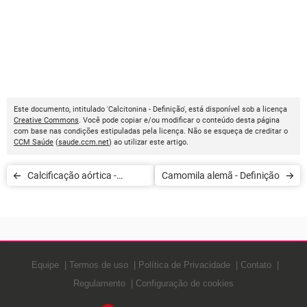
Este documento, intitulado 'Calcitonina - Definição', está disponível sob a licença
Creative Commons
. Você pode copiar e/ou modificar o conteúdo desta página
com base nas condições estipuladas pela licença. Não se esqueça de creditar o
CCM Saúde
(
saude.ccm.net
) ao utilizar este artigo.
Calcificação aórtica -
Camomila alemã - Definição
Definição
Equipe
Termos de uso
Política de Privacidade
Contato
Regulamento
Configuração de cookies