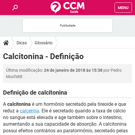
MENU
INÍCIO
FÓRUM
Dicas
Glossário
SAÚDE
Calcitonina - Definição
FAMÍLIA
Última modificação:
24 de janeiro de 2018 às 15:38
por
Pedro
Muxfeldt
.
NUTRIÇÃO
Definição de calcitonina
BEM-ESTAR
A
calcitonina
é um hormônio secretado pela tireoide e que
reduz a
calcemia
. Ele é secretado quando a taxa de cálcio
SEXUALIDADE
no sangue está elevada e age também sobre o intestino,
aumentando a sua capacidade de absorção. A calcitonina
possui efeitos contrários ao paratormônio, secretado pelas
GLOSSÁRIO