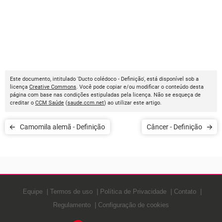
Este documento, intitulado 'Ducto colédoco - Definição', está disponível sob a
licença
Creative Commons
. Você pode copiar e/ou modificar o conteúdo desta
página com base nas condições estipuladas pela licença. Não se esqueça de
creditar o
CCM Saúde
(
saude.ccm.net
) ao utilizar este artigo.
Camomila alemã - Definição
Câncer - Definição
Equipe
Termos de uso
Política de Privacidade
Contato
Regulamento
Configuração de cookies