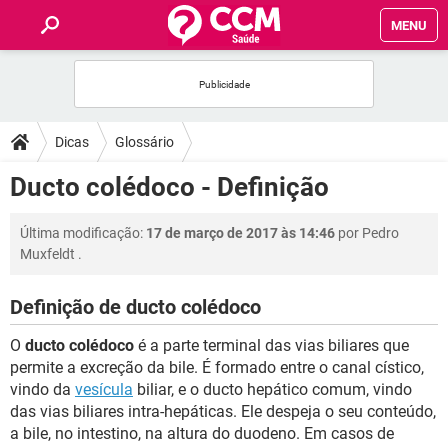
MENU
INÍCIO
FÓRUM
Dicas
Glossário
SAÚDE
Ducto colédoco - Definição
FAMÍLIA
Última modificação:
17 de março de 2017 às 14:46
por
Pedro
Muxfeldt
.
NUTRIÇÃO
Definição de ducto colédoco
BEM-ESTAR
O
ducto colédoco
é a parte terminal das vias biliares que
permite a excreção da bile. É formado entre o canal cístico,
SEXUALIDADE
vindo da
vesícula
biliar, e o ducto hepático comum, vindo
das vias biliares intra-hepáticas. Ele despeja o seu conteúdo,
a bile, no intestino, na altura do duodeno. Em casos de
GLOSSÁRIO