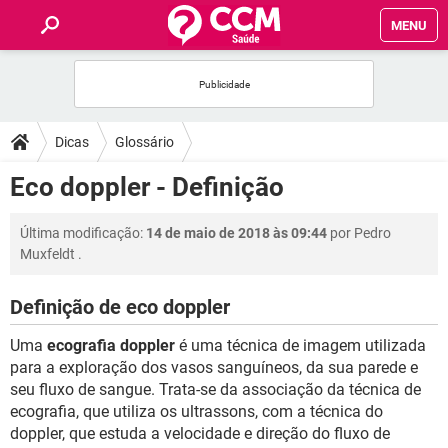
MENU
INÍCIO
FÓRUM
Dicas
Glossário
SAÚDE
Eco doppler - Definição
FAMÍLIA
Última modificação:
14 de maio de 2018 às 09:44
por
Pedro
Muxfeldt
.
NUTRIÇÃO
Definição de eco doppler
BEM-ESTAR
Uma
ecografia doppler
é uma técnica de imagem utilizada
para a exploração dos vasos sanguíneos, da sua parede e
SEXUALIDADE
seu fluxo de sangue. Trata-se da associação da técnica de
ecografia, que utiliza os ultrassons, com a técnica do
doppler, que estuda a velocidade e direção do fluxo de
GLOSSÁRIO