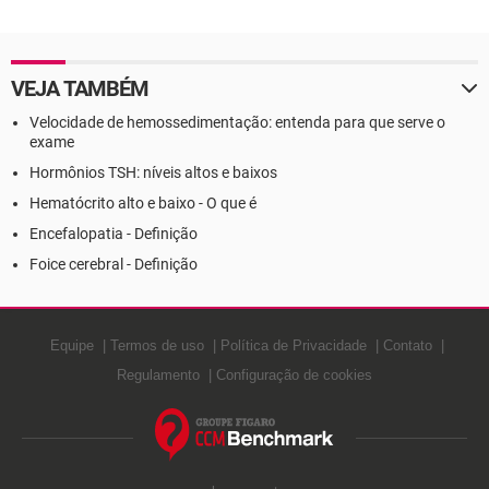
Definição
VEJA TAMBÉM
Velocidade de hemossedimentação: entenda para que serve o
exame
Hormônios TSH: níveis altos e baixos
Hematócrito alto e baixo - O que é
Encefalopatia - Definição
Foice cerebral - Definição
Equipe
Termos de uso
Política de Privacidade
Contato
Regulamento
Configuração de cookies