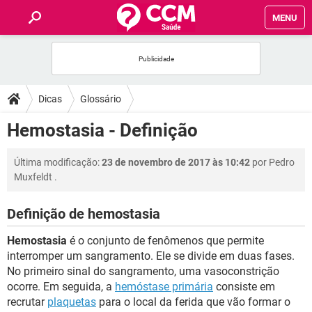
MENU
INÍCIO
FÓRUM
Dicas
Glossário
SAÚDE
Hemostasia - Definição
FAMÍLIA
Última modificação:
23 de novembro de 2017 às 10:42
por
Pedro
Muxfeldt
.
NUTRIÇÃO
Definição de hemostasia
BEM-ESTAR
Hemostasia
é o conjunto de fenômenos que permite
interromper um sangramento. Ele se divide em duas fases.
SEXUALIDADE
No primeiro sinal do sangramento, uma vasoconstrição
ocorre. Em seguida, a
hemóstase primária
consiste em
recrutar
plaquetas
para o local da ferida que vão formar o
GLOSSÁRIO