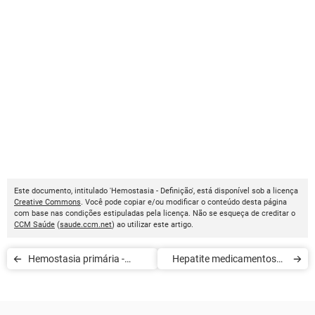
Este documento, intitulado 'Hemostasia - Definição', está disponível sob a licença
Creative Commons
. Você pode copiar e/ou modificar o conteúdo desta página
com base nas condições estipuladas pela licença. Não se esqueça de creditar o
CCM Saúde
(
saude.ccm.net
) ao utilizar este artigo.
Hemostasia primária -
Hepatite medicamentosa -
Definição
Definição