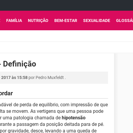
E
FAMÍLIA
NUTRIÇÃO
BEM-ESTAR
SEXUALIDADE
GLOSSÁ
- Definição
 2017 às 15:58
por
Pedro Muxfeldt
.
ordar
ável de perda de equilíbrio, com impressão de que
olta se movem. As vertigens que uma pessoa pode
car uma patologia chamada de
hipotensão
urante a passagem da posição deitada para de pé.
por gravidade, desce, levando a uma queda de