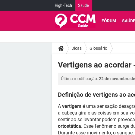
High-Tech
Saúde
FÓRUM
SAÚD
Dicas
Glossário
Vertigens ao acordar 
Última modificação:
22 de novembro de
Definição de vertigens ao ac
A
vertigem
é uma sensação desagrad
a cabeça gira e as coisas em sua v
sentir ao se levantar podem provo
ortostática
. Esse fenômeno surge d
Durante esse movimento, o sangue, 