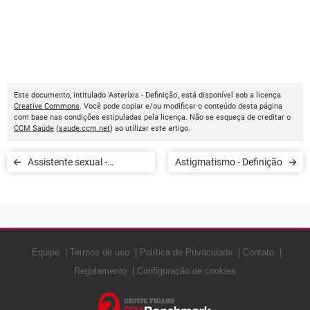
Este documento, intitulado 'Asteríxis - Definição', está disponível sob a licença
Creative Commons
. Você pode copiar e/ou modificar o conteúdo desta página
com base nas condições estipuladas pela licença. Não se esqueça de creditar o
CCM Saúde
(
saude.ccm.net
) ao utilizar este artigo.
Assistente sexual -
Astigmatismo - Definição
Definição
Equipe
Termos de uso
Política de Privacidade
Contato
Regulamento
Configuração de cookies