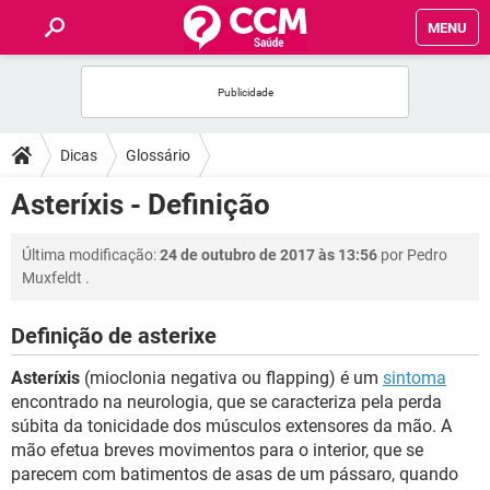
MENU
INÍCIO
FÓRUM
Dicas
Glossário
SAÚDE
Asteríxis - Definição
FAMÍLIA
Última modificação:
24 de outubro de 2017 às 13:56
por
Pedro
Muxfeldt
.
NUTRIÇÃO
Definição de asterixe
BEM-ESTAR
Asteríxis
(mioclonia negativa ou flapping) é um
sintoma
encontrado na neurologia, que se caracteriza pela perda
SEXUALIDADE
súbita da tonicidade dos músculos extensores da mão. A
mão efetua breves movimentos para o interior, que se
parecem com batimentos de asas de um pássaro, quando
GLOSSÁRIO