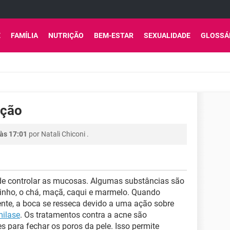
E
FAMÍLIA
NUTRIÇÃO
BEM-ESTAR
SEXUALIDADE
GLOSSÁ
ição
às 17:01
por
Natali Chiconi
.
e controlar as mucosas. Algumas substâncias são
vinho, o chá, maçã, caqui e marmelo. Quando
nte, a boca se resseca devido a uma ação sobre
ilase
. Os tratamentos contra a acne são
 para fechar os poros da pele. Isso permite