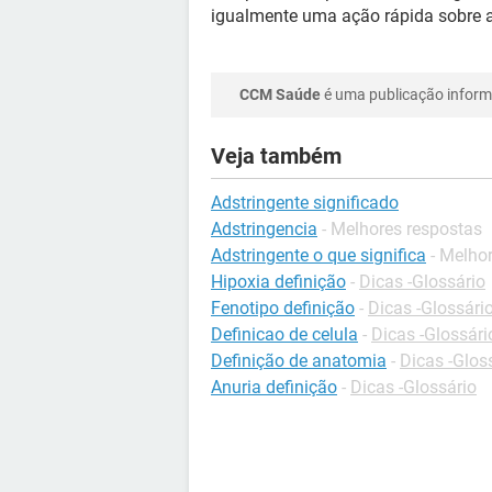
igualmente uma ação rápida sobre a
CCM Saúde
é uma publicação informa
Veja também
Adstringente significado
Adstringencia
- Melhores respostas
Adstringente o que significa
- Melho
Hipoxia definição
-
Dicas -Glossário
Fenotipo definição
-
Dicas -Glossári
Definicao de celula
-
Dicas -Glossári
Definição de anatomia
-
Dicas -Glos
Anuria definição
-
Dicas -Glossário