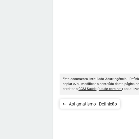
Este documento, intitulado 'Adstringência - Defini
copiar e/ou modificar o conteúdo desta página c
creditar o
CCM Saúde
(
saude.ccm.net
) ao utiliza
Astigmatismo - Definição