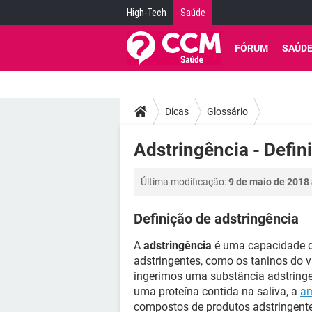
High-Tech
Saúde
FÓRUM
SAÚD
Dicas
Glossário
Adstringência - Defin
Última modificação:
9 de maio de 2018 
Definição de adstringência
A
adstringência
é uma capacidade d
adstringentes, como os taninos do 
ingerimos uma substância adstringe
uma proteína contida na saliva, a
am
compostos de produtos adstringentes