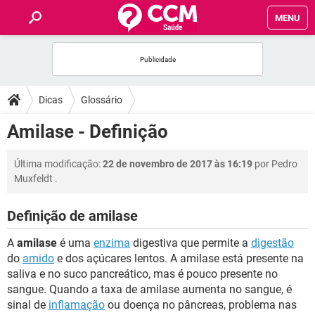
MENU
INÍCIO
FÓRUM
Dicas
Glossário
SAÚDE
Amilase - Definição
FAMÍLIA
Última modificação:
22 de novembro de 2017 às 16:19
por
Pedro
Muxfeldt
.
NUTRIÇÃO
Definição de amilase
BEM-ESTAR
A
amilase
é uma
enzima
digestiva que permite a
digestão
do
amido
e dos açúcares lentos. A amilase está presente na
SEXUALIDADE
saliva e no suco pancreático, mas é pouco presente no
sangue. Quando a taxa de amilase aumenta no sangue, é
sinal de
inflamação
ou doença no pâncreas, problema nas
GLOSSÁRIO