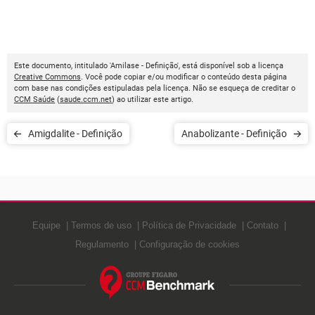
Este documento, intitulado 'Amilase - Definição', está disponível sob a licença
Creative Commons
. Você pode copiar e/ou modificar o conteúdo desta página
com base nas condições estipuladas pela licença. Não se esqueça de creditar o
CCM Saúde
(
saude.ccm.net
) ao utilizar este artigo.
Amigdalite - Definição
Anabolizante - Definição
Equipe
Termos de uso
Política de Privacidade
Contato
Regulamento
Configuração de cookies