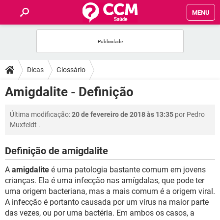
MENU
INÍCIO
FÓRUM
Dicas
Glossário
SAÚDE
Amigdalite - Definição
FAMÍLIA
Última modificação:
20 de fevereiro de 2018 às 13:35
por
Pedro
Muxfeldt
.
NUTRIÇÃO
Definição de amigdalite
BEM-ESTAR
A
amigdalite
é uma patologia bastante comum em jovens
crianças. Ela é uma infecção nas amígdalas, que pode ter
SEXUALIDADE
uma origem bacteriana, mas a mais comum é a origem viral.
A infecção é portanto causada por um vírus na maior parte
das vezes, ou por uma bactéria. Em ambos os casos, a
GLOSSÁRIO