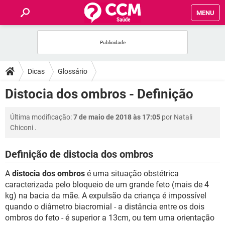
MENU
INÍCIO
FÓRUM
Dicas
Glossário
SAÚDE
Distocia dos ombros - Definição
FAMÍLIA
Última modificação:
7 de maio de 2018 às 17:05
por
Natali
Chiconi
.
NUTRIÇÃO
Definição de distocia dos ombros
BEM-ESTAR
A
distocia dos ombros
é uma situação obstétrica
caracterizada pelo bloqueio de um grande feto (mais de 4
SEXUALIDADE
kg) na bacia da mãe. A expulsão da criança é impossível
quando o diâmetro biacromial - a distância entre os dois
ombros do feto - é superior a 13cm, ou tem uma orientação
GLOSSÁRIO