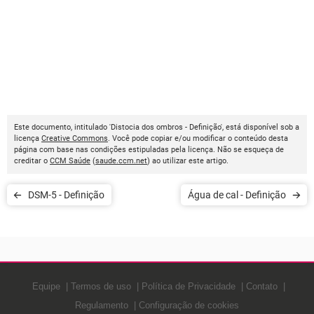
Este documento, intitulado 'Distocia dos ombros - Definição', está disponível sob a
licença
Creative Commons
. Você pode copiar e/ou modificar o conteúdo desta
página com base nas condições estipuladas pela licença. Não se esqueça de
creditar o
CCM Saúde
(
saude.ccm.net
) ao utilizar este artigo.
DSM-5 - Definição
Água de cal - Definição
Equipe
Termos de uso
Política de Privacidade
Contato
Regulamento
Configuração de cookies