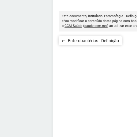
Este documento, intitulado 'Entomofagia - Definiç
e/ou modificar o conteúdo desta página com base
o
CCM Saúde
(
saude.ccm.net
) ao utilizar este ar
Enterobactérias - Definição