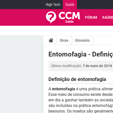
High-Tech
Saúde
FÓRUM
SAÚD
Dicas
Glossário
Entomofagia - Defini
Última modificação:
7 de maio de 2018 
Definição de entomofagia
A
entomofagia
é uma prática alimen
Esse meio de consumo existe desde 
em dia a ganhar também as sociedad
são incluídas na prática entomofágic
besouros. Os insetos são geralment