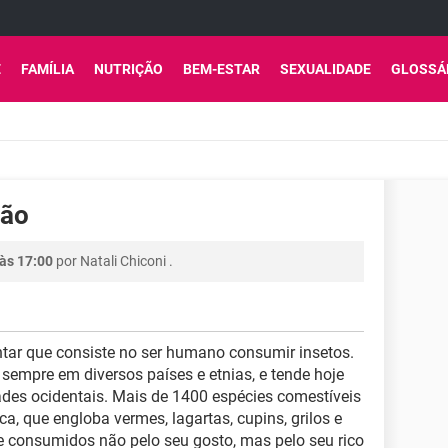
E
FAMÍLIA
NUTRIÇÃO
BEM-ESTAR
SEXUALIDADE
GLOSSÁ
ção
às 17:00
por
Natali Chiconi
.
tar que consiste no ser humano consumir insetos.
sempre em diversos países e etnias, e tende hoje
es ocidentais. Mais de 1400 espécies comestíveis
a, que engloba vermes, lagartas, cupins, grilos e
e consumidos não pelo seu gosto, mas pelo seu rico