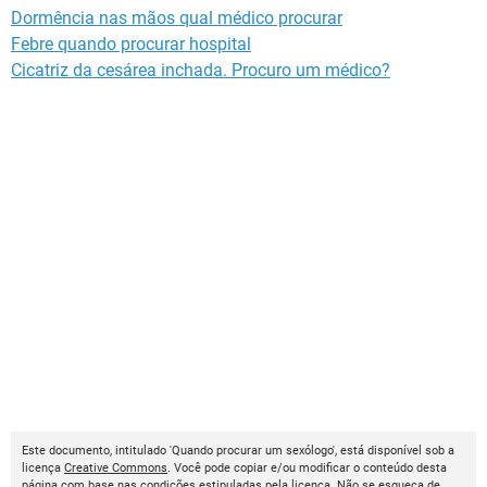
Dormência nas mãos qual médico procurar
Febre quando procurar hospital
Cicatriz da cesárea inchada. Procuro um médico?
Este documento, intitulado 'Quando procurar um sexólogo', está disponível sob a
licença
Creative Commons
. Você pode copiar e/ou modificar o conteúdo desta
página com base nas condições estipuladas pela licença. Não se esqueça de