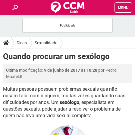
MENU
INÍCIO
FÓRUM
Dicas
Sexualidade
SAÚDE
Quando procurar um sexólogo
FAMÍLIA
Última modificação:
9 de junho de 2017 às 10:28
por
Pedro
Muxfeldt
.
NUTRIÇÃO
Muitas pessoas possuem problemas sexuais que não
ousam falar com ninguém, muitas vezes guardando suas
BEM-ESTAR
dificuldades por anos. Um
sexólogo
, especialista em
questões sexuais, pode ajudar a resolver o problema de
SEXUALIDADE
quem não leva uma vida sexual completa.
GLOSSÁRIO