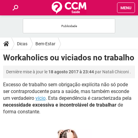
MENU
INÍCIO
FORUMS
Dicas
Bem-Estar
SAÚDE
Workaholics ou viciados no trabalho
FAMÍLIA
Dernière mise à jour le
18 agosto 2017 à 23:44
par
Natali Chiconi
.
Excesso de trabalho sem obrigação explícita não só pode
NUTRIÇÃO
ser contraproducente para a saúde, mas também esconde
um verdadeiro
vício
. Esta dependência é caracterizada pela
BEM-ESTAR
necessidade excessiva e incontrolável de trabalhar
de
forma constante.
SEXUALIDADE
GLOSSÁRIO