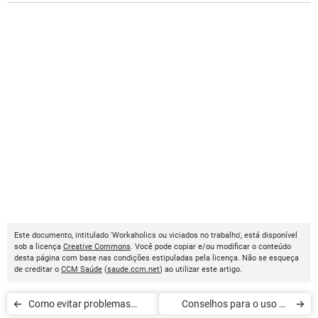
Este documento, intitulado 'Workaholics ou viciados no trabalho', está disponível
sob a licença
Creative Commons
. Você pode copiar e/ou modificar o conteúdo
desta página com base nas condições estipuladas pela licença. Não se esqueça
de creditar o
CCM Saúde
(
saude.ccm.net
) ao utilizar este artigo.
Como evitar problemas
Conselhos para o uso de