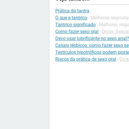
Prática do tantra
O que e tantrico
- Melhores resposta
Tantrico significado
- Melhores resp
Como fazer sexo oral
-
Dicas -Sexua
Devo usar lubrificante no sexo anal?
Casais lésbicos: como fazer sexo s
Testículos hipotróficos podem pior
Riscos da prática de sexo oral
-
Dica