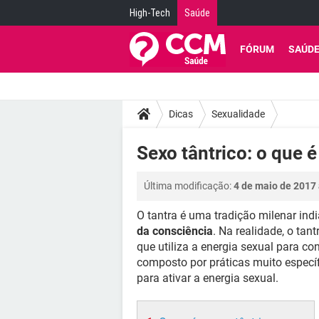
High-Tech
Saúde
FÓRUM
SAÚD
Dicas
Sexualidade
Sexo tântrico: o que 
Última modificação:
4 de maio de 2017 
O tantra é uma tradição milenar indi
da consciência
. Na realidade, o tan
que utiliza a energia sexual para c
composto por práticas muito especí
para ativar a energia sexual.