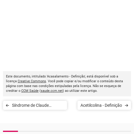
Este documento, intitulado 'Acasalamento - Definição', está disponível sob a
licença
Creative Commons
. Você pode copiar e/ou modificar o conteúdo desta
página com base nas condições estipuladas pela licença. Não se esqueça de
creditar o
CCM Saúde
(
saude.ccm.net
) ao utilizar este artigo.
Síndrome de Claude
Acetilcolina - Definição
Bernard Horner - Definição