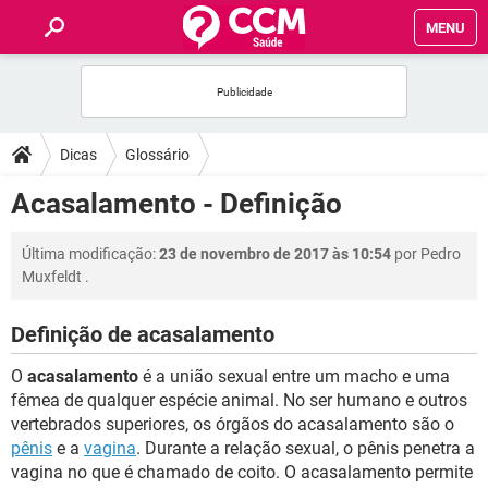
MENU
INÍCIO
FÓRUM
Dicas
Glossário
SAÚDE
Acasalamento - Definição
FAMÍLIA
Última modificação:
23 de novembro de 2017 às 10:54
por
Pedro
Muxfeldt
.
NUTRIÇÃO
Definição de acasalamento
BEM-ESTAR
O
acasalamento
é a união sexual entre um macho e uma
fêmea de qualquer espécie animal. No ser humano e outros
SEXUALIDADE
vertebrados superiores, os órgãos do acasalamento são o
pênis
e a
vagina
. Durante a relação sexual, o pênis penetra a
vagina no que é chamado de coito. O acasalamento permite
GLOSSÁRIO