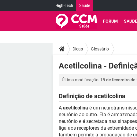
High-Tech
Saúde
FÓRUM
SAÚD
Dicas
Glossário
Acetilcolina - Definiç
Última modificação:
19 de fevereiro de
Definição de acetilcolina
A
acetilcolina
é um neurotransmissor
neurônio ao outro. Ela é armazenad
neurônio e é secretada nas sinapses
liga aos receptores da extremidade d
também permite a propagação de um