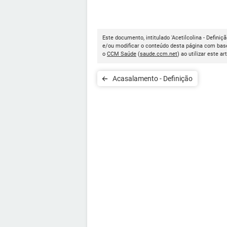
Este documento, intitulado 'Acetilcolina - Definiçã
e/ou modificar o conteúdo desta página com base
o
CCM Saúde
(
saude.ccm.net
) ao utilizar este ar
Acasalamento - Definição