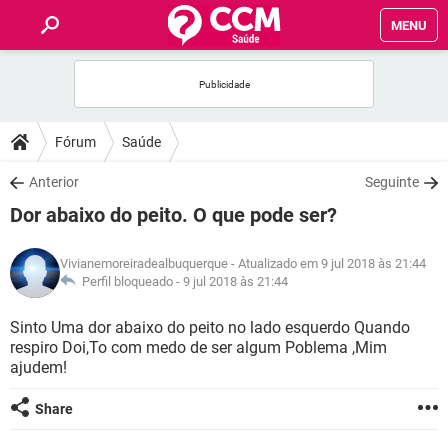
MENU
INÍCIO
FÓRUM
Fórum
Saúde
SAÚDE
Anterior
Seguinte
Dor abaixo do peito. O que pode ser?
FAMÍLIA
Vivianemoreiradealbuquerque
- Atualizado em 9 jul 2018 às 21:44
NUTRIÇÃO
Perfil bloqueado -
9 jul 2018 às 21:44
Sinto Uma dor abaixo do peito no lado esquerdo Quando
BEM-ESTAR
respiro Doi,To com medo de ser algum Poblema ,Mim
ajudem!
SEXUALIDADE
Share
GLOSSÁRIO