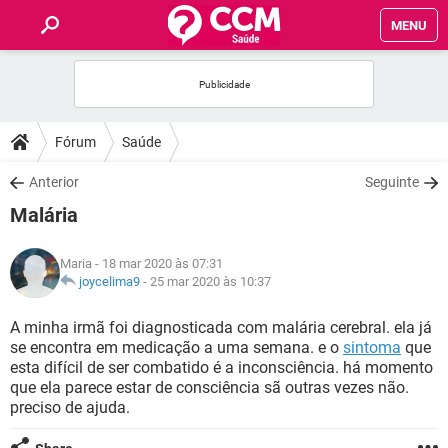
MENU
INÍCIO
FÓRUM
Fórum
Saúde
SAÚDE
Anterior
Seguinte
Malária
FAMÍLIA
Maria
- 18 mar 2020 às 07:31
NUTRIÇÃO
joycelima9
-
25 mar 2020 às 10:37
A minha irmã foi diagnosticada com malária cerebral. ela já
BEM-ESTAR
se encontra em medicação a uma semana. e o
sintoma
que
esta difícil de ser combatido é a inconsciência. há momento
SEXUALIDADE
que ela parece estar de consciência sã outras vezes não.
preciso de ajuda.
GLOSSÁRIO