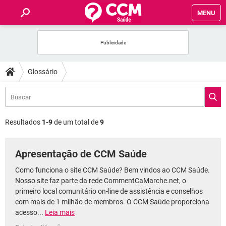
MENU
INÍCIO
FÓRUM
Glossário
SAÚDE
FAMÍLIA
Resultados
1-9
de um total de
9
NUTRIÇÃO
Apresentação de CCM Saúde
BEM-ESTAR
Como funciona o site CCM Saúde? Bem vindos ao CCM Saúde.
Nosso site faz parte da rede CommentCaMarche.net, o
primeiro local comunitário on-line de assistência e conselhos
SEXUALIDADE
com mais de 1 milhão de membros. O CCM Saúde proporciona
acesso...
Leia mais
GLOSSÁRIO