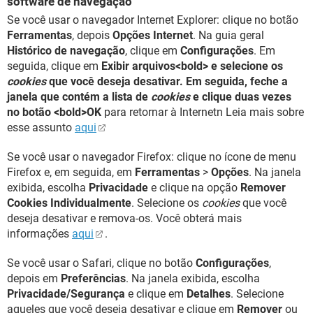
software de navegação
Se você usar o navegador Internet Explorer: clique no botão
Ferramentas
, depois
Opções Internet
. Na guia geral
Histórico de navegação
, clique em
Configurações
. Em
seguida, clique em
Exibir arquivos<bold> e selecione os
cookies
que você deseja desativar. Em seguida, feche a
janela que contém a lista de
cookies
e clique duas vezes
no botão <bold>OK
para retornar à Internetn Leia mais sobre
esse assunto
aqui
Se você usar o navegador Firefox: clique no ícone de menu
Firefox e, em seguida, em
Ferramentas
>
Opções
. Na janela
exibida, escolha
Privacidade
e clique na opção
Remover
Cookies Individualmente
. Selecione os
cookies
que você
deseja desativar e remova-os. Você obterá mais
informações
aqui
.
Se você usar o Safari, clique no botão
Configurações
,
depois em
Preferências
. Na janela exibida, escolha
Privacidade/Segurança
e clique em
Detalhes
. Selecione
aqueles que você deseja desativar e clique em
Remover
ou