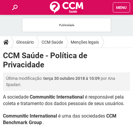
MENU
INÍCIO
FÓRUM
Glossário
CCM Saúde
Menções legais
SAÚDE
CCM Saúde - Política de
Privacidade
FAMÍLIA
Última modificação:
terça 30 outubro 2018 à 10:09
por Ana
NUTRIÇÃO
Spadari.
A sociedade
Communitic International
é responsável pela
BEM-ESTAR
coleta e tratamento dos dados pessoais de seus usuários.
SEXUALIDADE
Communitic International
é uma das sociedades
CCM
Benchmark Group
.
GLOSSÁRIO