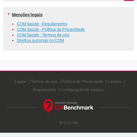
Menções legais
CCM Saúde - Regulamento
CCM Saúde - Política de Privacidade
CCM Saúde - Termos de uso
Direitos autorais no CCM
Equipe
Termos de uso
Política de Privacidade
Contato
Regulamento
Configuração de cookies
br.ccm.net