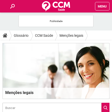
MENU
INÍCIO
FÓRUM
Glossário
CCM Saúde
Menções legais
SAÚDE
FAMÍLIA
NUTRIÇÃO
BEM-ESTAR
Menções legais
SEXUALIDADE
GLOSSÁRIO