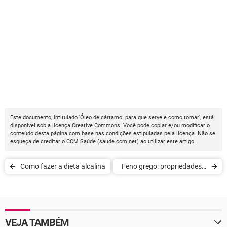
Este documento, intitulado 'Óleo de cártamo: para que serve e como tomar', está
disponível sob a licença
Creative Commons
. Você pode copiar e/ou modificar o
conteúdo desta página com base nas condições estipuladas pela licença. Não se
esqueça de creditar o
CCM Saúde
(
saude.ccm.net
) ao utilizar este artigo.
Como fazer a dieta alcalina
Feno grego: propriedades e
efeitos colaterais
VEJA TAMBÉM