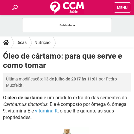
MENU
INÍCIO
FÓRUM
Dicas
Nutrição
SAÚDE
Óleo de cártamo: para que serve e
como tomar
FAMÍLIA
Última modificação:
13 de julho de 2017 às 11:01
por
Pedro
NUTRIÇÃO
Muxfeldt
.
O
óleo de cártamo
é um produto extraído das sementes do
BEM-ESTAR
Carthamus tinctorius
. Ele é composto por ômega 6, ômega
9, vitamina E e
vitamina K
, o que lhe garante as suas
SEXUALIDADE
propriedades.
GLOSSÁRIO